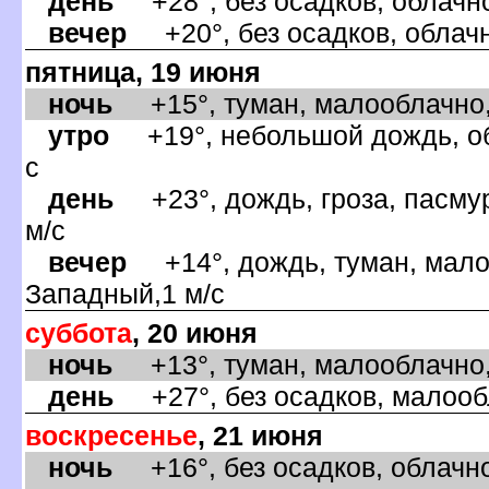
день
+28°, без осадков, облачно
ечер
+20°, без осадков, облачн
пятница, 19 июня
ночь
+15°, туман, малооблачно, 
утро
+19°, небольшой дождь, обл
с
день
+23°, дождь, гроза, пасмур
м/с
ечер
+14°, дождь, туман, малоо
Западный,1 м/с
суббота
, 20 июня
ночь
+13°, туман, малооблачно, 
день
+27°, без осадков, малообл
оскресенье
, 21 июня
ночь
+16°, без осадков, облачно