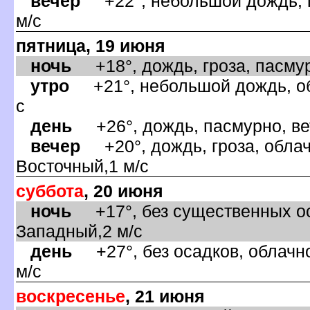
ечер
+22°, небольшой дождь, п
м/с
пятница, 19 июня
ночь
+18°, дождь, гроза, пасмур
утро
+21°, небольшой дождь, обл
с
день
+26°, дождь, пасмурно, ве
ечер
+20°, дождь, гроза, облач
осточный,1 м/с
суббота
, 20 июня
ночь
+17°, без существенных ос
Западный,2 м/с
день
+27°, без осадков, облачно
м/с
оскресенье
, 21 июня