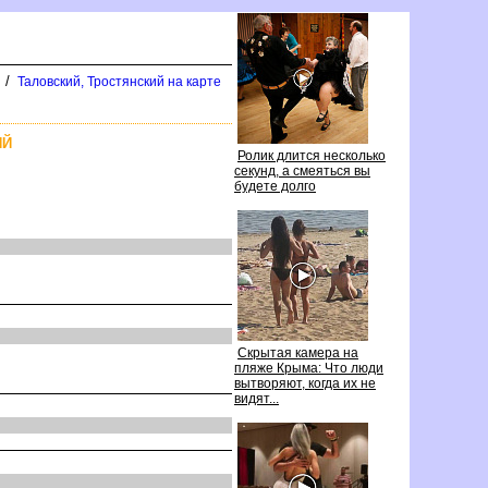
/
Таловский, Тростянский на карте
ИЙ
Ролик длится несколько
секунд, а смеяться вы
удете долго
Скрытая камера на
пляже Крыма: Что люди
ытворяют, когда их не
идят...