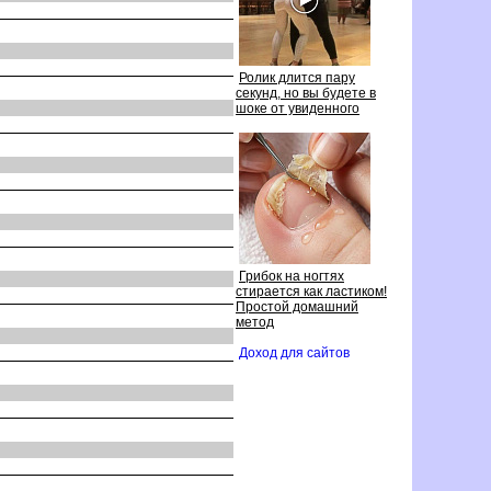
Ролик длится пару
секунд, но вы будете
шоке от увиденного
Грибок на ногтях
стирается как ластиком!
Простой домашний
метод
Доход для сайто