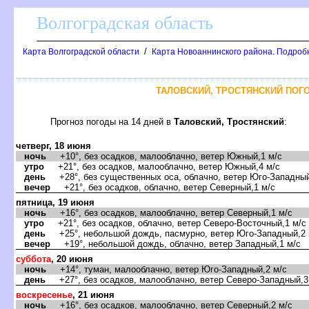
олгоградская область
/
Карта Волгоградской области
Карта Новоаннинского района. Подроб
ТАЛОВСКИЙ, ТРОСТЯНСКИЙ ПОГО
Прогноз погоды на 14 дней
Таловский, Тростянский
:
четверг, 18 июня
ночь
+10°, без осадков, малооблачно, ветер Южный,1 м/с
утро
+21°, без осадков, малооблачно, ветер Южный,4 м/с
день
+28°, без существенных оса, облачно, ветер Юго-Западный
ечер
+21°, без осадков, облачно, ветер Северный,1 м/с
пятница, 19 июня
ночь
+16°, без осадков, малооблачно, ветер Северный,1 м/с
утро
+21°, без осадков, облачно, ветер Северо-Восточный,1 м/с
день
+25°, небольшой дождь, пасмурно, ветер Юго-Западный,2 
ечер
+19°, небольшой дождь, облачно, ветер Западный,1 м/с
суббота
, 20 июня
ночь
+14°, туман, малооблачно, ветер Юго-Западный,2 м/с
день
+27°, без осадков, малооблачно, ветер Северо-Западный,3
оскресенье
, 21 июня
ночь
+16°, без осадков, малооблачно, ветер Северный,2 м/с