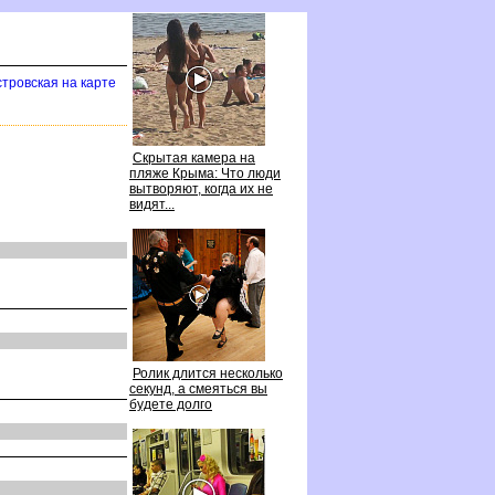
стровская на карте
Скрытая камера на
пляже Крыма: Что люди
ытворяют, когда их не
идят...
Ролик длится несколько
секунд, а смеяться вы
удете долго