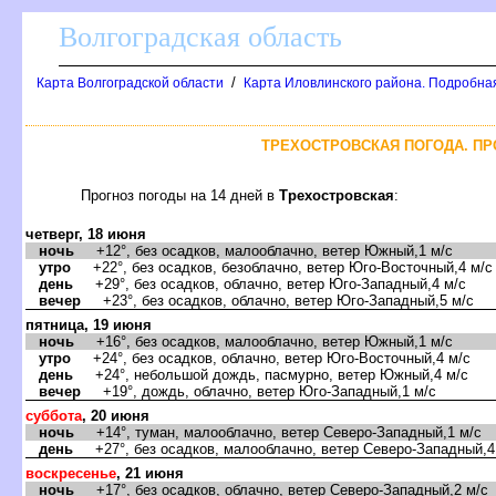
олгоградская область
/
Карта Волгоградской области
Карта Иловлинского района. Подробна
ТРЕХОСТРОВСКАЯ ПОГОДА. ПР
Прогноз погоды на 14 дней
Трехостровская
:
четверг, 18 июня
ночь
+12°, без осадков, малооблачно, ветер Южный,1 м/с
утро
+22°, без осадков, безоблачно, ветер Юго-Восточный,4 м/с
день
+29°, без осадков, облачно, ветер Юго-Западный,4 м/с
ечер
+23°, без осадков, облачно, ветер Юго-Западный,5 м/с
пятница, 19 июня
ночь
+16°, без осадков, малооблачно, ветер Южный,1 м/с
утро
+24°, без осадков, облачно, ветер Юго-Восточный,4 м/с
день
+24°, небольшой дождь, пасмурно, ветер Южный,4 м/с
ечер
+19°, дождь, облачно, ветер Юго-Западный,1 м/с
суббота
, 20 июня
ночь
+14°, туман, малооблачно, ветер Северо-Западный,1 м/с
день
+27°, без осадков, малооблачно, ветер Северо-Западный,4
оскресенье
, 21 июня
ночь
+17°, без осадков, облачно, ветер Северо-Западный,2 м/с