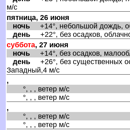
м/с
пятница, 26 июня
ночь
+14°, небольшой дождь, об
день
+22°, без осадков, облачно
суббота
, 27 июня
ночь
+14°, без осадков, малообл
день
+26°, без существенных оса
Западный,4 м/с
,
°, , , ветер м/с
°, , , ветер м/с
,
°, , , ветер м/с
°, , , ветер м/с