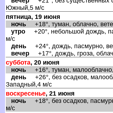
ечер
+21°, без существенных о
Южный,5 м/с
пятница, 19 июня
ночь
+18°, туман, облачно, ветер
утро
+20°, небольшой дождь, па
м/с
день
+24°, дождь, пасмурно, ве
ечер
+17°, дождь, гроза, облач
суббота
, 20 июня
ночь
+16°, туман, малооблачно, 
день
+26°, без осадков, малообл
Западный,4 м/с
оскресенье
, 21 июня
ночь
+18°, без осадков, пасмурн
м/с