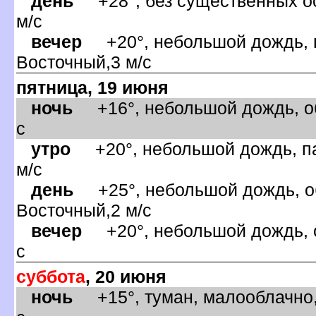
день
+28°, без существенных ос
м/с
ечер
+20°, небольшой дождь, гр
осточный,3 м/с
пятница, 19 июня
ночь
+16°, небольшой дождь, обл
с
утро
+20°, небольшой дождь, па
м/с
день
+25°, небольшой дождь, об
осточный,2 м/с
ечер
+20°, небольшой дождь, о
с
суббота
, 20 июня
ночь
+15°, туман, малооблачно,