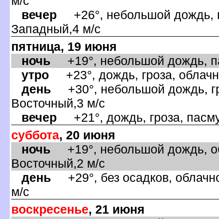
м/с
ечер
+26°, небольшой дождь, п
Западный,4 м/с
пятница, 19 июня
ночь
+19°, небольшой дождь, па
утро
+23°, дождь, гроза, облачно
день
+30°, небольшой дождь, гро
осточный,3 м/с
ечер
+21°, дождь, гроза, пасму
суббота
, 20 июня
ночь
+19°, небольшой дождь, об
осточный,2 м/с
день
+29°, без осадков, облачно
м/с
оскресенье
, 21 июня