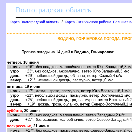
олгоградская область
/
Карта Волгоградской области
Карта Октябрьского района. Большая п
ОДИНО, ГОНЧАРОВКА ПОГОДА. ПРОГ
Прогноз погоды на 14 дней
одино, Гончаровка
:
четверг, 18 июня
ночь
+16°, без осадков, малооблачно, ветер Юго-Западный,3 м/
утро
+23°, без осадков, безоблачно, ветер Юго-Западный,3 м/с
день
+29°, небольшой дождь, облачно, ветер Южный,4 м/с
ечер
+21°, небольшой дождь, пасмурно, ветер ,0 м/с
пятница, 19 июня
ночь
+17°, дождь, гроза, пасмурно, ветер Юго-Восточный,1 м/с
утро
+21°, небольшой дождь, пасмурно, ветер Восточный,2 м/с
день
+25°, небольшой дождь, гро, пасмурно, ветер Восточный,2
ечер
+19°, дождь, гроза, облачно, ветер Северо-Восточный,1 м
суббота
, 20 июня
ночь
+15°, без осадков, малооблачно, ветер Западный,2 м/с
день
+27°, без осадков, малооблачно, ветер Северо-Западный,4
оскресенье
, 21 июня
ночь
+17°, без осадков, пасмурно, ветер Северо-Западный,2 м/