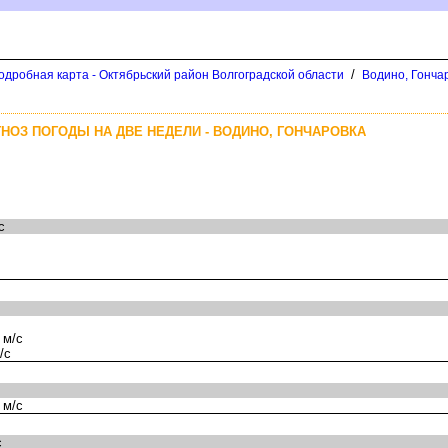
/
одробная карта - Октябрьский район Волгоградской области
одино, Гончар
НОЗ ПОГОДЫ НА ДВЕ НЕДЕЛИ - ВОДИНО, ГОНЧАРОВКА
с
 м/с
/с
 м/с
с