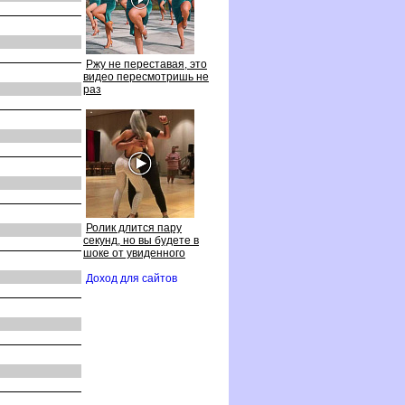
Ржу не переставая, это
идео пересмотришь не
раз
Ролик длится пару
секунд, но вы будете
шоке от увиденного
Доход для сайто