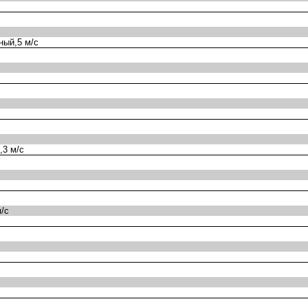
ный,5 м/с
,3 м/с
/с