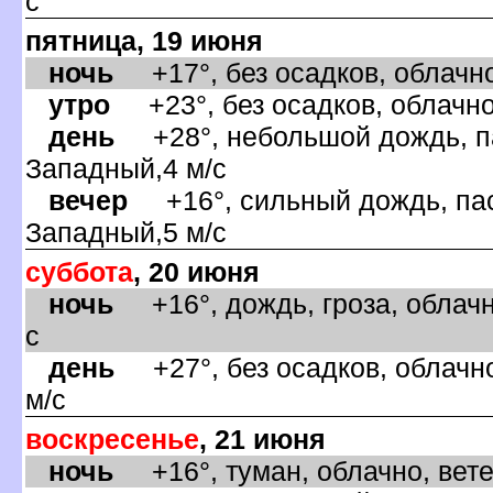
с
пятница, 19 июня
ночь
+17°, без осадков, облачно
утро
+23°, без осадков, облачно
день
+28°, небольшой дождь, па
Западный,4 м/с
ечер
+16°, сильный дождь, пас
Западный,5 м/с
суббота
, 20 июня
ночь
+16°, дождь, гроза, облачн
с
день
+27°, без осадков, облачно
м/с
оскресенье
, 21 июня
ночь
+16°, туман, облачно, вете