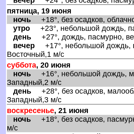
пятница, 19 июня
ночь
+18°, без осадков, облачно
утро
+23°, небольшой дождь, па
день
+27°, дождь, пасмурно, ве
ечер
+17°, небольшой дождь, п
осточный,1 м/с
суббота
, 20 июня
ночь
+16°, небольшой дождь, ма
Западный,2 м/с
день
+28°, без осадков, малообл
Западный,3 м/с
оскресенье
, 21 июня
ночь
+18°, без осадков, пасмурн
м/с