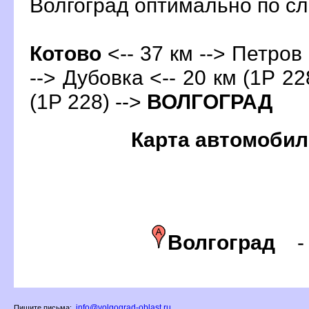
олгоград оптимально по 
Котово
<-- 37 км --> Петров 
--> Дубовка <-- 20 км (1Р 22
(1Р 228) -->
ОЛГОГРАД
Карта автомобил
олгоград
info@volgograd-oblast.ru
Пишите письма: