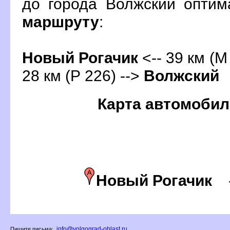
до города Волжский опти
маршруту
:
Новый Рогачик
<-- 39 км (М
28 км (Р 226) -->
олжский
Карта автомобил
Новый Рогачик
info@volgograd-oblast.ru
Пишите письма: