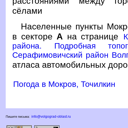
расстояниями между гор
сёлами
Населенные пункты Мокр
секторе
А
на странице
К
района. Подробная топо
Серафимовичский район Волго
атласа автомобильных дорог
Погода в Мокров, Точилкин
info@volgograd-oblast.ru
Пишите письма: