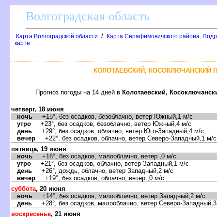
олгоградская область
/
Карта Волгоградской области
Карта Серафимовичского района. Подр
карте
КОЛОТАЕВСКИЙ, КОСОКЛЮЧАНСКИЙ П
Прогноз погоды на 14 дней
Колотаевский, Косоключанск
четверг, 18 июня
ночь
+15°, без осадков, безоблачно, ветер Южный,1 м/с
утро
+23°, без осадков, безоблачно, ветер Южный,4 м/с
день
+29°, без осадков, облачно, ветер Юго-Западный,4 м/с
ечер
+22°, без осадков, облачно, ветер Северо-Западный,1 м/с
пятница, 19 июня
ночь
+16°, без осадков, малооблачно, ветер ,0 м/с
утро
+21°, без осадков, облачно, ветер Западный,1 м/с
день
+26°, дождь, облачно, ветер Западный,2 м/с
ечер
+19°, без осадков, облачно, ветер ,0 м/с
суббота
, 20 июня
ночь
+14°, без осадков, малооблачно, ветер Западный,2 м/с
день
+28°, без осадков, малооблачно, ветер Северо-Западный,3
оскресенье
, 21 июня