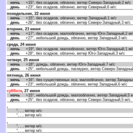
ночь
+15°, без осадков, облачно, ветер Северо-Западный,2 м/с
день
+23°, без осадков, облачно, ветер Северный,6 м/с
понедельник, 22 июня
ночь
+15°, без осадков, облачно, ветер Западный,1 м/с
день
+26°, без осадков, облачно, ветер Северо-Западный,3 м/с
торник, 23 июня
ночь
+17°, без осадков, малооблачно, ветер Юго-Западный,2 м/
день
+27°, небольшой дождь, облачно, ветер Западный,3 м/с
среда, 24 июня
ночь
+19°, без осадков, малооблачно, ветер Юго-Западный,1 м/
день
+28°, без осадков, облачно, ветер Юго-Западный,3 м/с
четверг, 25 июня
ночь
+18°, дождь, облачно, ветер Юго-Западный,7 м/с
день
+25°, небольшой дождь, пасмурно, ветер Северо-Западный
пятница, 26 июня
ночь
+16°, без существенных оса, малооблачно, ветер Западный
день
+23°, небольшой дождь, облачно, ветер Западный,6 м/с
суббота
, 27 июня
ночь
+15°, небольшой дождь, малооблачно, ветер Западный,5 м
день
+25°, без осадков, облачно, ветер Северо-Западный,5 м/с
,
°, , , ветер м/с
°, , , ветер м/с
,
°, , , ветер м/с
°, , , ветер м/с