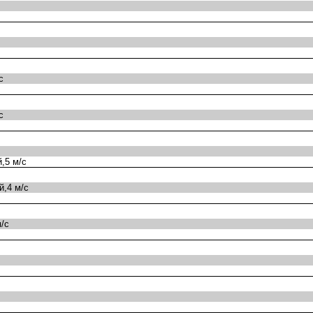
с
с
,5 м/с
,4 м/с
/с