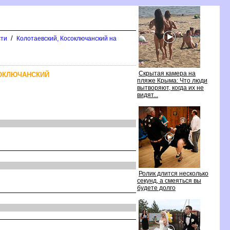
/
сти
Колотаевский, Косоключанский на
Скрытая камера на
СОКЛЮЧАНСКИЙ
пляже Крыма: Что люди
ытворяют, когда их не
идят...
Ролик длится несколько
секунд, а смеяться вы
удете долго